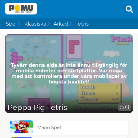
Spel
Klassiska
Arkad
Tetris
Tyvärr denna sida är inte ännu tillgänglig för
mobila enheter och surfplattor. Var noga
med att kontrollera under våra mobilspel av
högsta kvalitet!
Peppa Pig Tetris
5.0
Mario Spel