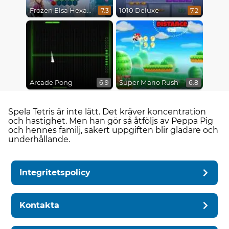
Frozen Elsa Hexagon Puzzle
1010 Deluxe
7.3
7.2
Arcade Pong
Super Mario Rush
6.9
6.8
Spela Tetris är inte lätt. Det kräver koncentration
och hastighet. Men han gör så åtföljs av Peppa Pig
och hennes familj, säkert uppgiften blir gladare och
underhållande.
Integritetspolicy
Kontakta