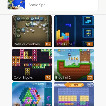
Sonic Spel
Balls vs Zombies
Tetris Cube
8.7
8.1
Color Blocks
Bloo Kid 2
7.6
7.3