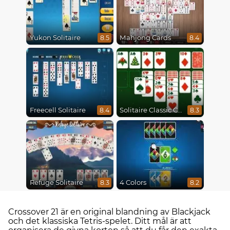
Yukon Solitaire
Mahjong Cards
8.5
8.4
Freecell Solitaire
Solitaire Classic Christmas
8.4
8.3
Refuge Solitaire
4 Colors
8.3
8.2
Crossover 21 är en original blandning av Blackjack
och det klassiska Tetris-spelet. Ditt mål är att