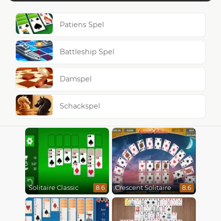
Patiens Spel
Battleship Spel
Damspel
Schackspel
Solitaire Classic
Crescent Solitaire
8.6
8.6