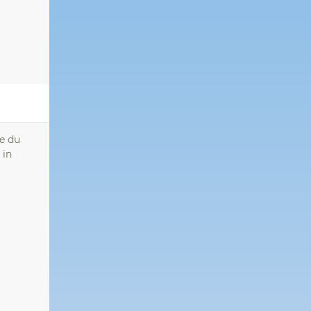
te du
 in