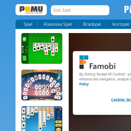
P
Spel
Klassiska Spel
Brädspel
Kortspel