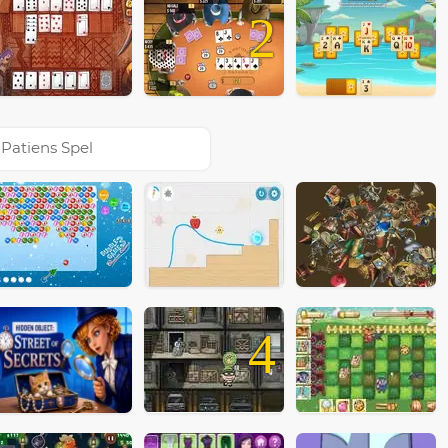
2
Patiens Spel
4